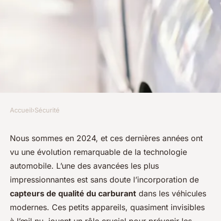
Accueil
›
Sécurité
SÉCURITÉ
En quoi les capteurs de qualité
Nous sommes en 2024, et ces dernières années ont
vu une évolution remarquable de la technologie
du carburant peuvent-ils
automobile. L’une des avancées les plus
prévenir les pannes et
impressionnantes est sans doute l’incorporation de
contribuer à la sécurité de
capteurs de qualité du carburant
dans les véhicules
conduite ?
modernes. Ces petits appareils, quasiment invisibles