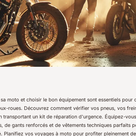
et conseils pour
 sa moto et choisir le bon équipement sont essentiels pour
ux-roues. Découvrez comment vérifier vos pneus, vos frein
-roues
en transportant un kit de réparation d'urgence. Équipez-vo
s, de gants renforcés et de vêtements techniques parfaits po
é. Planifiez vos voyages à moto pour profiter pleinement de