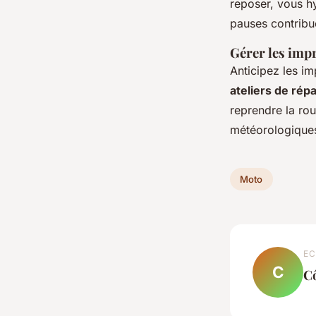
reposer, vous hy
pauses contribue
Gérer les impr
Anticipez les i
ateliers de rép
reprendre la rou
météorologiques
Moto
EC
C
C