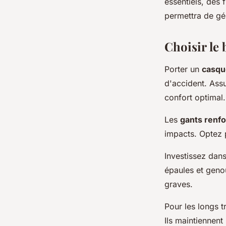
essentiels, des
permettra de gér
Choisir le
Porter un
casque
d'accident. Assu
confort optimal.
Les
gants renf
impacts. Optez 
Investissez dan
épaules et geno
graves.
Pour les longs t
Ils maintiennent