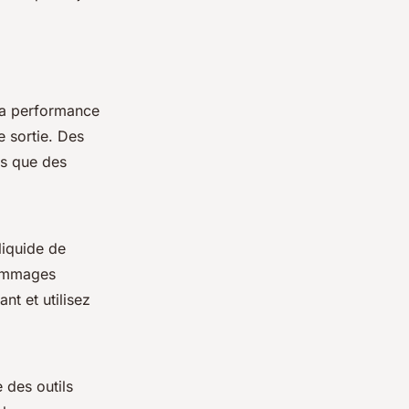
 la performance
e sortie. Des
is que des
liquide de
dommages
nt et utilisez
 des outils