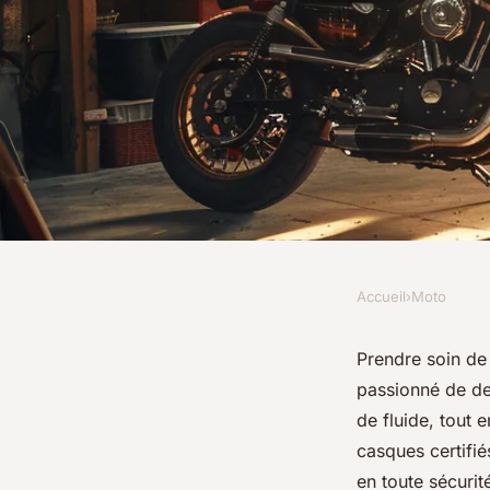
Accueil
›
Moto
MOTO
Blog moto : astuces 
Prendre soin de
passionné de de
passionnés de deux
de fluide, tout 
casques certifié
en toute sécurit