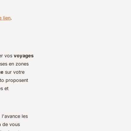
e lien
.
ier vos
voyages
ises en zones
ce
sur votre
to proposent
s et
à l'avance les
ra de vous