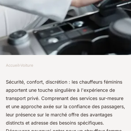
Accueil
›
Voiture
VOITURE
Pourquoi choisir un chauffeur
Sécurité, confort, discrétion : les chauffeurs féminins
apportent une touche singulière à l'expérience de
femme : avantages et services
transport privé. Comprenant des services sur-mesure
et une approche axée sur la confiance des passagers,
Côme
•
11 juin 2024
•
3 min de lecture
leur présence sur le marché offre des avantages
distincts et adresse des besoins spécifiques.